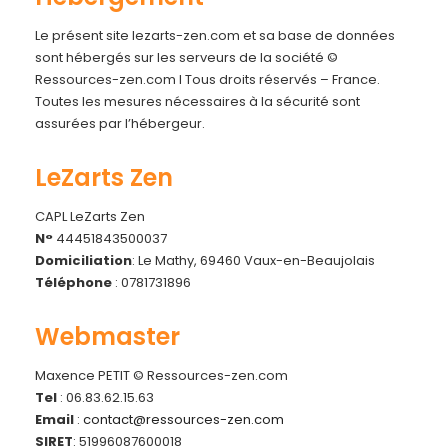
Le présent site lezarts-zen.com et sa base de données
sont hébergés sur les serveurs de la société ©
Ressources-zen.com I Tous droits réservés – France.
Toutes les mesures nécessaires à la sécurité sont
assurées par l’hébergeur.
LeZarts Zen
CAPL LeZarts Zen
N°
44451843500037
Domiciliation
: Le Mathy, 69460 Vaux-en-Beaujolais
Téléphone
: 0781731896
Webmaster
Maxence PETIT © Ressources-zen.com
Tel
: 06.83.62.15.63
Email
:
contact@ressources-zen.com
SIRET
: 51996087600018