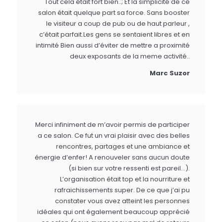
Tout cela était fort bien..; Et la simplicité de ce
salon était quelque part sa force. Sans booster
le visiteur a coup de pub ou de haut parleur ,
c’était parfait.Les gens se sentaient libres et en
intimité Bien aussi d’éviter de mettre a proximité
deux exposants de la meme activité..
Marc Suzor
Merci infiniment de m’avoir permis de participer
a ce salon. Ce fut un vrai plaisir avec des belles
rencontres, partages et une ambiance et
énergie d’enfer! A renouveler sans aucun doute
(si bien sur votre ressenti est pareil…).
L’organisation était top et la nourriture et
rafraichissements super. De ce que j’ai pu
constater vous avez atteint les personnes
idéales qui ont également beaucoup apprécié