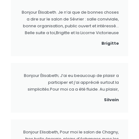
Bonjour Élisabeth. Je n’ai que de bonnes choses
a dire sur le salon de Sévrier : salle conviviale,
bonne organisation, public ouvert et intéressé…
Belle suite a toi,Brigitte et la Licorne Victorieuse
Brigitte
Bonjour Élisabeth; J’ai eu beaucoup de plaisir a
participer et j’ai apprécié surtout la
simplicités.Pour moi ca a été fluide. Au plaisir,
Silvain
Bonjour Elisabeth, Pour moi le salon de Chagny,
tres belle énergie, pleins d’échanges avec les